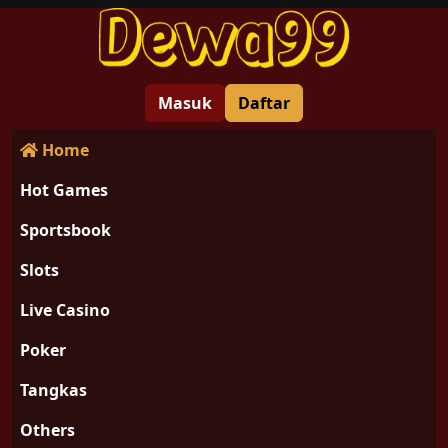
Masuk
Daftar
Home
Hot Games
Sportsbook
Slots
Live Casino
Poker
Tangkas
Others