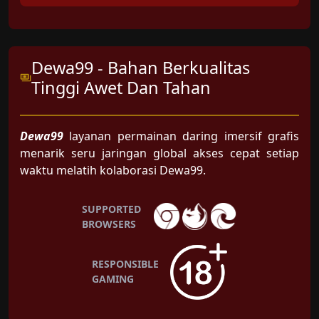
Dewa99 - Bahan Berkualitas
Tinggi Awet Dan Tahan
Dewa99
layanan permainan daring imersif grafis
menarik seru jaringan global akses cepat setiap
waktu melatih kolaborasi Dewa99.
SUPPORTED
BROWSERS
RESPONSIBLE
GAMING