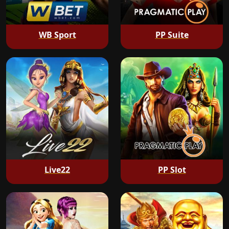
WB Sport
PP Suite
Live22
PP Slot